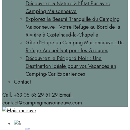
Découvrez la Nature à l’État Pur avec
Camping Maisonneuve
Explorez la Beauté Tranquille du Camping
Maisonneuve : Votre Refuge au Bord de la
Rivière à Castelnaud-la-Chapelle
Gîte d’Étape au Camping Maisonneuve : Un
Refuge Accueillant pour les Groupes
Découvrez le Périgord Noir : Une
Destination Idéale pour vos Vacances en
Camping-Car Experiences
Contact
Call. +33 05 53 29 51 29
Email.
contact@campingmaisonneuve.com