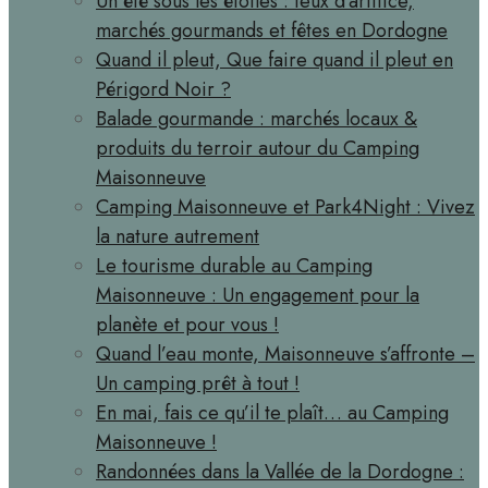
Un été sous les étoiles : feux d’artifice,
marchés gourmands et fêtes en Dordogne
Quand il pleut, Que faire quand il pleut en
Périgord Noir ?
Balade gourmande : marchés locaux &
produits du terroir autour du Camping
Maisonneuve
Camping Maisonneuve et Park4Night : Vivez
la nature autrement
Le tourisme durable au Camping
Maisonneuve : Un engagement pour la
planète et pour vous !
Quand l’eau monte, Maisonneuve s’affronte –
Un camping prêt à tout !
En mai, fais ce qu’il te plaît… au Camping
Maisonneuve !
Randonnées dans la Vallée de la Dordogne :