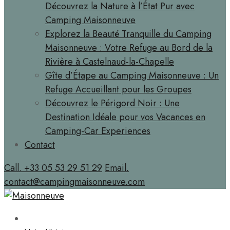
Découvrez la Nature à l’État Pur avec
Camping Maisonneuve
Explorez la Beauté Tranquille du Camping
Maisonneuve : Votre Refuge au Bord de la
Rivière à Castelnaud-la-Chapelle
Gîte d’Étape au Camping Maisonneuve : Un
Refuge Accueillant pour les Groupes
Découvrez le Périgord Noir : Une
Destination Idéale pour vos Vacances en
Camping-Car Experiences
Contact
Call. +33 05 53 29 51 29
Email.
contact@campingmaisonneuve.com