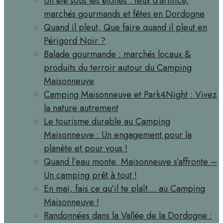
Un été sous les étoiles : feux d’artifice,
marchés gourmands et fêtes en Dordogne
Quand il pleut, Que faire quand il pleut en
Périgord Noir ?
Balade gourmande : marchés locaux &
produits du terroir autour du Camping
Maisonneuve
Camping Maisonneuve et Park4Night : Vivez
la nature autrement
Le tourisme durable au Camping
Maisonneuve : Un engagement pour la
planète et pour vous !
Quand l’eau monte, Maisonneuve s’affronte –
Un camping prêt à tout !
En mai, fais ce qu’il te plaît… au Camping
Maisonneuve !
Randonnées dans la Vallée de la Dordogne :