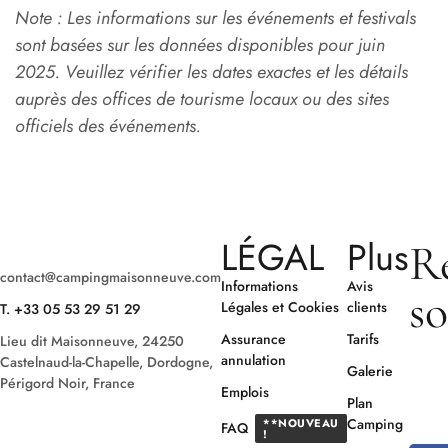
Note : Les informations sur les événements et festivals
sont basées sur les données disponibles pour juin
2025. Veuillez vérifier les dates exactes et les détails
auprès des offices de tourisme locaux ou des sites
officiels des événements.
LÉGAL
Plus
R
contact@campingmaisonneuve.com
Informations
Avis
so
Légales et Cookies
clients
T. +33 05 53 29 51 29
Assurance
Tarifs
Lieu dit Maisonneuve, 24250
Res
annulation
Castelnaud-la-Chapelle, Dordogne,
Galerie
nos
Périgord Noir, France
Emplois
suiv
Plan
Camping
**NOUVEAU
FAQ
!